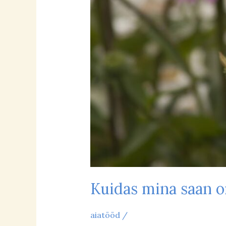
Kuidas mina saan o
aiatööd
/