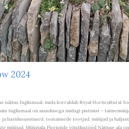
ow 2024
näitus Inglismaal, mida korraldab Royal Horticultural Soci
 siin Inglismaal on aiandusega midagi pistmist – taimemüüjad
ja haridusasutused, toataimede tootjad, müüjad ja haljastaj
te müüjad. Müügiala Floristide võistlustööd Näituse ala on