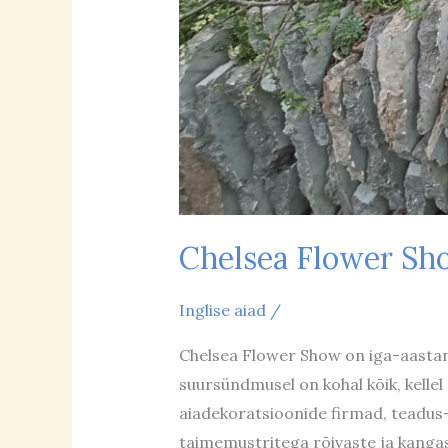
Chelsea Flower Sh
Inglise aiad
/
Chelsea Flower Show on iga-aastane 
suursündmusel on kohal kõik, kellel
aiadekoratsioonide firmad, teadus- 
taimemustritega rõivaste ja kangas