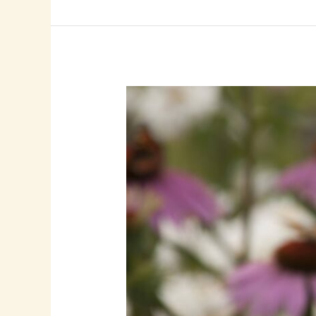
Kuidas
mina
saan
oma
aias
keskkonna
jalajälge
vähendada