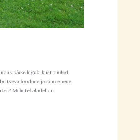
das päike liigub, kust tuuled
britseva looduse ja sinu enese
es? Millistel aladel on