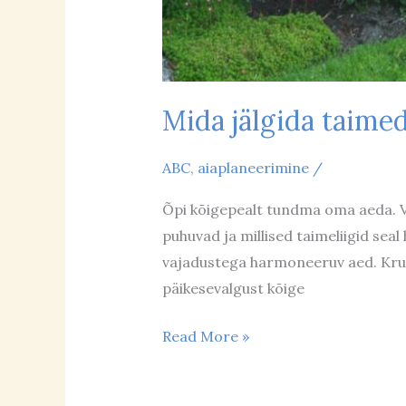
Mida jälgida taimed
ABC
,
aiaplaneerimine
/
Õpi kõigepealt tundma oma aeda. Võt
puhuvad ja millised taimeliigid sea
vajadustega harmoneeruv aed. Krundi
päikesevalgust kõige
Read More »