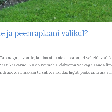
e ja peenraplaani valikul?
a aega ja vaatle, kuidas sinu aias aastaajad vahelduvad, kui
l hästi kasvavad. Nii on võimalus väiksema vaevaga saada üm
 asetus ilmakaarte suhtes Kuidas liigub päike sinu aia suht