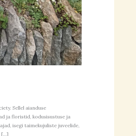
ety. Sellel aianduse
 ja floristid, kodusisustuse ja
ad, isegi taimekujuliste juveelide,
 […]