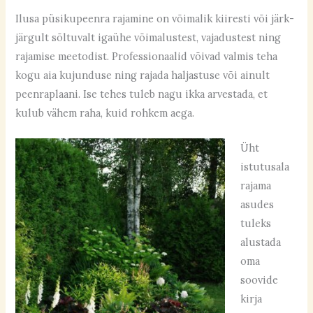
Ilusa püsikupeenra rajamine on võimalik kiiresti või järk-
järgult sõltuvalt igaühe võimalustest, vajadustest ning
rajamise meetodist. Professionaalid võivad valmis teha
kogu aia kujunduse ning rajada haljastuse või ainult
peenraplaani. Ise tehes tuleb nagu ikka arvestada, et
kulub vähem raha, kuid rohkem aega.
Üht
istutusala
rajama
asudes
tuleks
alustada
oma
soovide
kirja