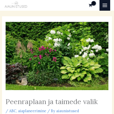
Skip
MAI
to
MEN
content
Peenraplaan ja taimede valik
/
ABC
,
aiaplaneerimine
/ By
aiaunistused