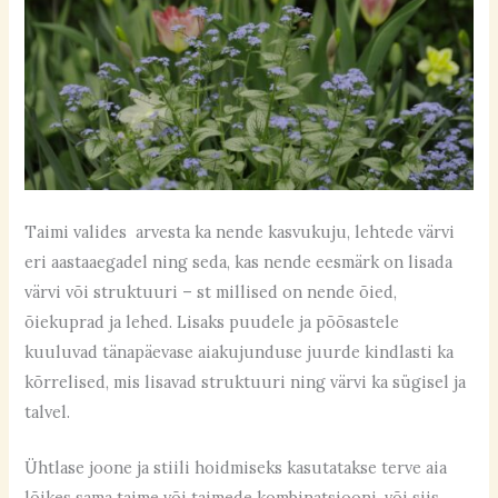
Taimi valides arvesta ka nende kasvukuju, lehtede värvi
eri aastaaegadel ning seda, kas nende eesmärk on lisada
värvi või struktuuri – st millised on nende õied,
õiekuprad ja lehed. Lisaks puudele ja põõsastele
kuuluvad tänapäevase aiakujunduse juurde kindlasti ka
kõrrelised, mis lisavad struktuuri ning värvi ka sügisel ja
talvel.
Ühtlase joone ja stiili hoidmiseks kasutatakse terve aia
lõikes sama taime või taimede kombinatsiooni, või siis