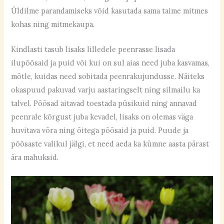
Üldilme parandamiseks võid kasutada sama taime mitmes
kohas ning mitmekaupa.
Kindlasti tasub lisaks lilledele peenrasse lisada
ilupõõsaid ja puid või kui on sul aias need juba kasvamas,
mõtle, kuidas need sobitada peenrakujundusse. Näiteks
okaspuud pakuvad varju aastaringselt ning silmailu ka
talvel. Põõsad aitavad toestada püsikuid ning annavad
peenrale kõrgust juba kevadel, lisaks on olemas väga
huvitava võra ning õitega põõsaid ja puid. Puude ja
põõsaste valikul jälgi, et need aeda ka kümne aasta pärast
ära mahuksid.