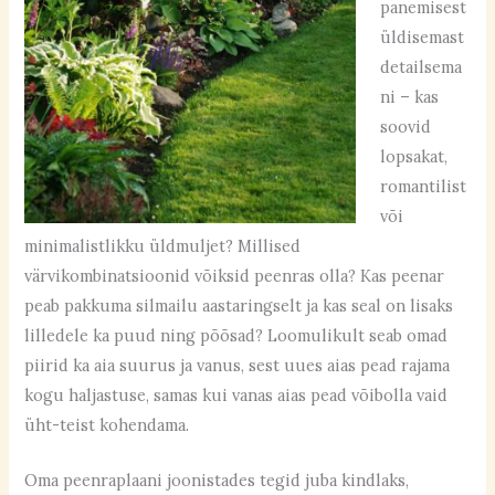
panemisest
üldisemast
detailsema
ni – kas
soovid
lopsakat,
romantilist
või
minimalistlikku üldmuljet? Millised
värvikombinatsioonid võiksid peenras olla? Kas peenar
peab pakkuma silmailu aastaringselt ja kas seal on lisaks
lilledele ka puud ning põõsad? Loomulikult seab omad
piirid ka aia suurus ja vanus, sest uues aias pead rajama
kogu haljastuse, samas kui vanas aias pead võibolla vaid
üht-teist kohendama.
Oma peenraplaani joonistades tegid juba kindlaks,