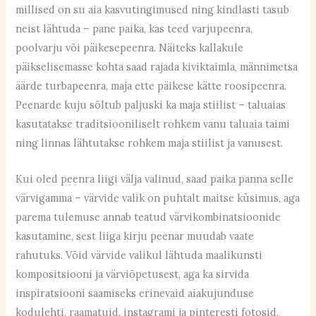
millised on su aia kasvutingimused ning kindlasti tasub
neist lähtuda – pane paika, kas teed varjupeenra,
poolvarju või päikesepeenra. Näiteks kallakule
päikselisemasse kohta saad rajada kiviktaimla, männimetsa
äärde turbapeenra, maja ette päikese kätte roosipeenra.
Peenarde kuju sõltub paljuski ka maja stiilist – taluaias
kasutatakse traditsiooniliselt rohkem vanu taluaia taimi
ning linnas lähtutakse rohkem maja stiilist ja vanusest.
Kui oled peenra liigi välja valinud, saad paika panna selle
värvigamma – värvide valik on puhtalt maitse küsimus, aga
parema tulemuse annab teatud värvikombinatsioonide
kasutamine, sest liiga kirju peenar muudab vaate
rahutuks. Võid värvide valikul lähtuda maalikunsti
kompositsiooni ja värviõpetusest, aga ka sirvida
inspiratsiooni saamiseks erinevaid aiakujunduse
kodulehti, raamatuid, instagrami ja pinteresti fotosid.