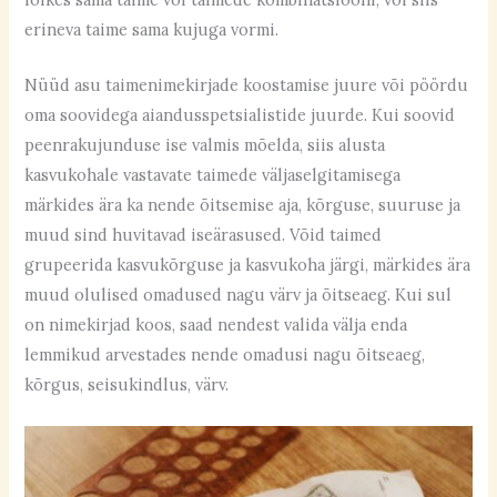
erineva taime sama kujuga vormi.
Nüüd asu taimenimekirjade koostamise juure või pöördu
oma soovidega aiandusspetsialistide juurde. Kui soovid
peenrakujunduse ise valmis mõelda, siis alusta
kasvukohale vastavate taimede väljaselgitamisega
märkides ära ka nende õitsemise aja, kõrguse, suuruse ja
muud sind huvitavad iseärasused. Võid taimed
grupeerida kasvukõrguse ja kasvukoha järgi, märkides ära
muud olulised omadused nagu värv ja õitseaeg. Kui sul
on nimekirjad koos, saad nendest valida välja enda
lemmikud arvestades nende omadusi nagu õitseaeg,
kõrgus, seisukindlus, värv.