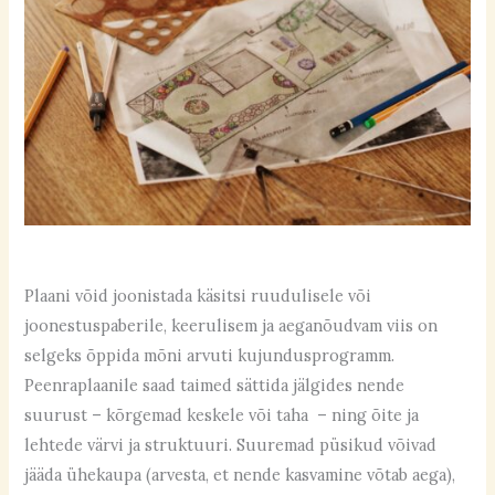
Plaani võid joonistada käsitsi ruudulisele või
joonestuspaberile, keerulisem ja aeganõudvam viis on
selgeks õppida mõni arvuti kujundusprogramm.
Peenraplaanile saad taimed sättida jälgides nende
suurust – kõrgemad keskele või taha – ning õite ja
lehtede värvi ja struktuuri. Suuremad püsikud võivad
jääda ühekaupa (arvesta, et nende kasvamine võtab aega),