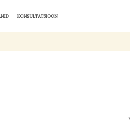
ANID
KONSULTATSIOON
Valgustingimused
Pinna