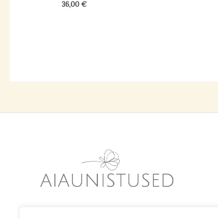
külmad toonid
(25)
36,00
€
soojad toonid
(15)
valge/hõbedane peenar
(1)