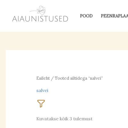
Skip
to
POOD
PEENRAPLA
content
Esileht
/ Tooted siltidega “salvei”
salvei
Kuvatakse kõik 3 tulemust