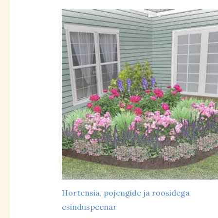
Mulla niiskus
kuiv
(14)
niiske
(6)
parasniiske
(37)
Hortensia, pojengide ja roosidega
Põhivärvid
esinduspeenar