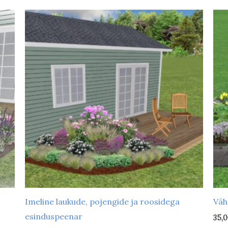
päikeseline
(36)
l
poolvarjuline
(27)
l
varjuline
(5)
p
s
s
t
Mulla happelisus
Hoold
t
aluseline
(5)
k
happeline
(6)
s
neutraalne
(40)
v
Imeline laukude, pojengide ja roosidega
Väh
esinduspeenar
35,