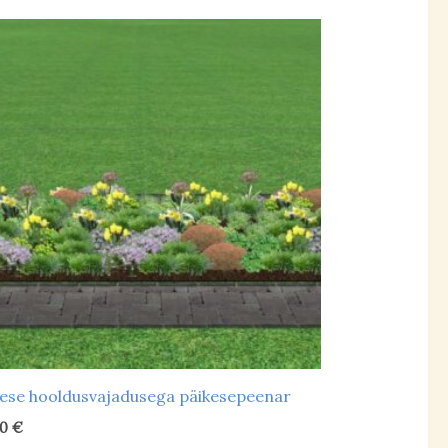
iivane
(2)
iivsavimuld
(31)
aepealne
(4)
avikas
(16)
aviliivmuld
(30)
urbapeenar
(1)
usvajadus
urvas
(0)
eskmine
(19)
uur
(2)
ähene
(20)
ese hooldusvajadusega päikesepeenar
00
€