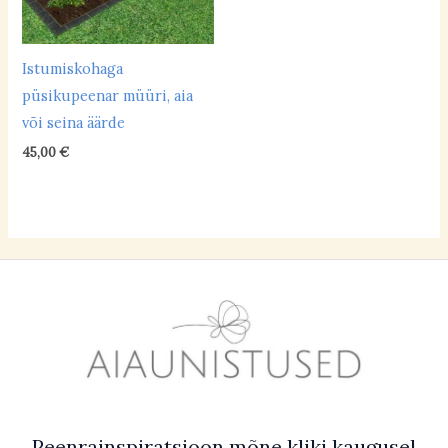
liivane
(2)
Istumiskohaga
liivsavimuld
(31)
püsikupeenar müüri, aia
paepealne
(4)
või seina äärde
45,00
€
savikas
(16)
saviliivmuld
(30)
turbapeenar
(1)
Mulla niiskus
turvas
(0)
kuiv
(14)
niiske
(6)
parasniiske
(37)
Mulla happelisus
Peenrainspiratsioon mõne kliki kaugusel