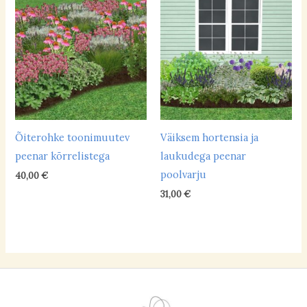
Õiterohke toonimuutev
Väiksem hortensia ja
peenar kõrrelistega
laukudega peenar
poolvarju
40,00
€
31,00
€