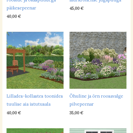
aluseline
(5)
päikesepeenar
45,00
€
happeline
(6)
40,00
€
neutraalne
(40)
Hooldusvajadus
keskmine
(19)
suur
(2)
vähene
(20)
Põhivärvid
Lillades-kollastes toonides
Õhuline ja õrn roosavalge
tuulise aia istutusala
pilvepeenar
külmad toonid
(25)
40,00
€
35,00
€
soojad toonid
(15)
valge/hõbedane peenar
(1)