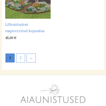
Lilleniitudest
inspireeritud kujundus
45,00
€
1
2
→