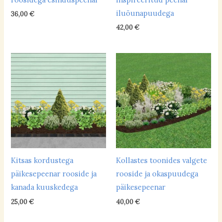
aluseline
(5)
iluõunapuudega
36,00
€
happeline
(6)
42,00
€
neutraalne
(40)
Hooldusvajadus
keskmine
(19)
suur
(2)
vähene
(20)
Põhivärvid
Kitsas kordustega
Kollastes toonides valgete
päikesepeenar rooside ja
rooside ja okaspuudega
külmad toonid
(25)
kanada kuuskedega
päikesepeenar
soojad toonid
(15)
25,00
€
40,00
€
valge/hõbedane peenar
(1)