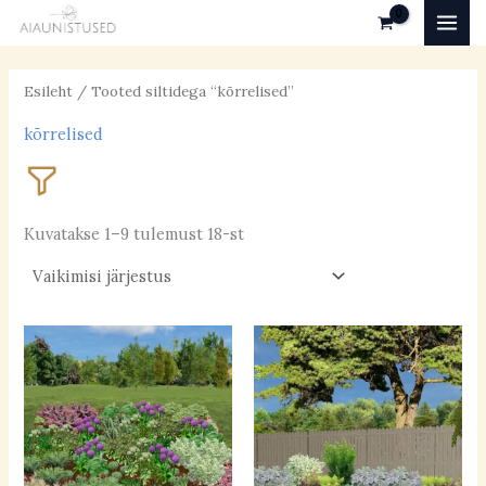
Skip
MAI
to
MEN
content
Esileht
/ Tooted siltidega “kõrrelised”
kõrrelised
Kuvatakse 1–9 tulemust 18-st
Valgustingimused
päikeseline
(36)
poolvarjuline
(27)
varjuline
(5)
Pinnas