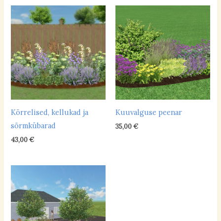
Kõrrelised, kellukad ja
Kuuvalguse peenar
sõrmkübarad
35,00
€
43,00
€