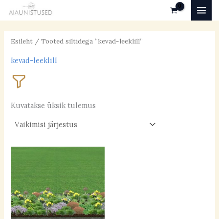
Skip
MAI
to
MEN
content
Esileht
/ Tooted siltidega “kevad-leeklill”
kevad-leeklill
Kuvatakse üksik tulemus
Valgustingimused
päikeseline
(36)
poolvarjuline
(27)
varjuline
(5)
Pinnas