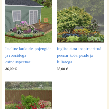
Imeline laukude, pojengide
Inglise aiast inspireeritud
ja roosidega
peenar kobarpeade ja
esinduspeenar
liiliatega
36,00
€
35,00
€