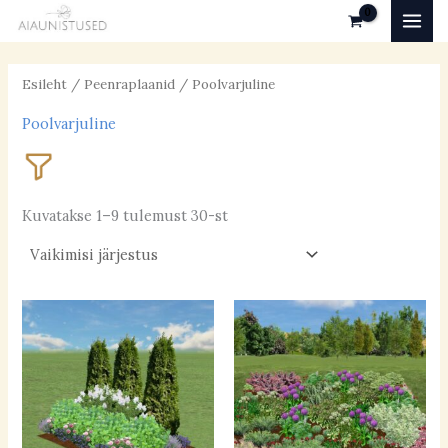
Skip
MAI
to
MEN
content
Esileht
/
Peenraplaanid
/ Poolvarjuline
Poolvarjuline
Kuvatakse 1–9 tulemust 30-st
Valgustingimused
päikeseline
(36)
poolvarjuline
(27)
varjuline
(5)
Pinnas