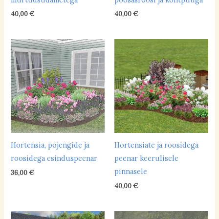
aluseline
(5)
40,00
€
40,00
€
happeline
(6)
neutraalne
(40)
Hooldusvajadus
keskmine
(19)
suur
(2)
vähene
(20)
Hortensia, pojengide ja
Hortensiate ja roosidega
Põhivärvid
roosidega esinduspeenar
peenar keerulisele
pinnasele
külmad toonid
(25)
36,00
€
40,00
€
soojad toonid
(15)
valge/hõbedane peenar
(1)