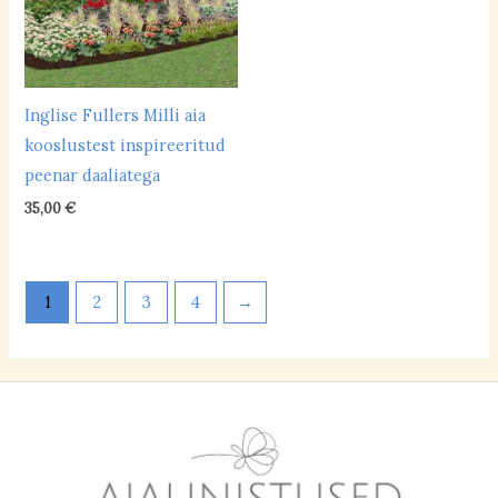
Inglise Fullers Milli aia
kooslustest inspireeritud
peenar daaliatega
35,00
€
1
2
3
4
→