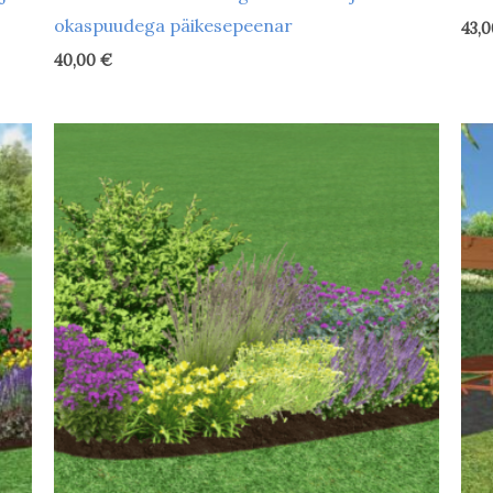
okaspuudega päikesepeenar
43,
40,00
€