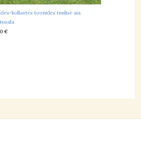
lades-kollastes toonides tuulise aia
utusala
00
€