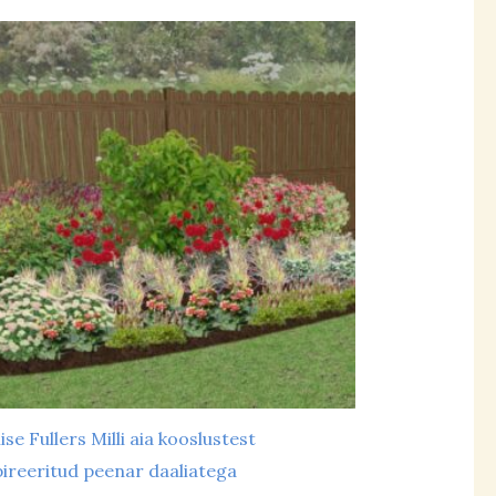
iivane
(2)
iivsavimuld
(31)
aepealne
(4)
avikas
(16)
aviliivmuld
(30)
urbapeenar
(1)
usvajadus
urvas
(0)
eskmine
(19)
uur
(2)
ähene
(20)
ise Fullers Milli aia kooslustest
pireeritud peenar daaliatega