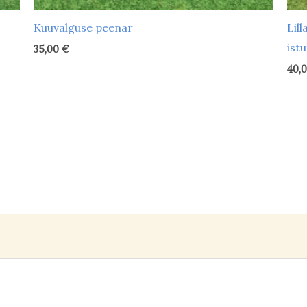
Kuuvalguse peenar
Lil
ist
35,00
€
40,