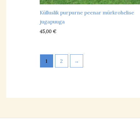
Külluslik purpurne peenar mürkrohelise
jugapuuga
45,00
€
1
2
→