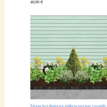
külmad toonid
(25)
40,00
€
soojad toonid
(15)
valge/hõbedane peenar
(1)
Kitsas kordustega päikesepeenar rooside 