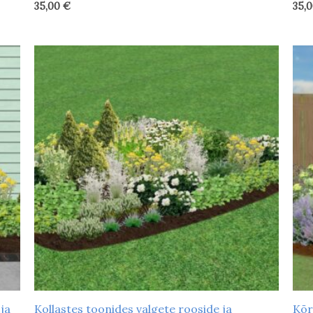
35,00
€
35,
ja
Kollastes toonides valgete rooside ja
Kõr