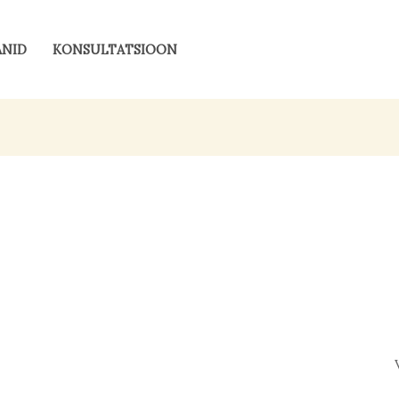
ANID
KONSULTATSIOON
Valgustingimused
Pinna