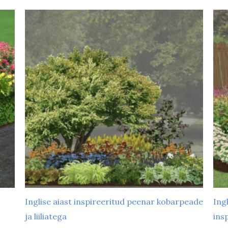
päikeseline
(36)
l
poolvarjuline
(27)
l
varjuline
(5)
p
s
s
t
Mulla happelisus
Hoold
t
aluseline
(5)
k
happeline
(6)
s
neutraalne
(40)
v
Inglise aiast inspireeritud peenar kobarpeade
Ingl
ja liiliatega
ins