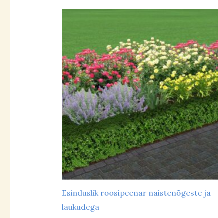
Mulla niiskus
kuiv
(14)
niiske
(6)
parasniiske
(37)
Esinduslik roosipeenar naistenõgeste ja
Põhivärvid
laukudega