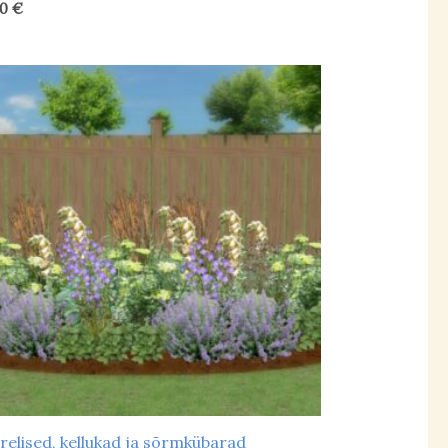
00
€
relised, kellukad ja sõrmkübarad