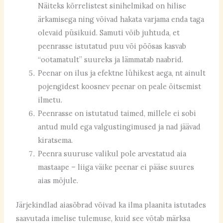
Näiteks kõrrelistest sinihelmikad on hilise
ärkamisega ning võivad hakata varjama enda taga
olevaid püsikuid. Samuti võib juhtuda, et
peenrasse istutatud puu või põõsas kasvab
“ootamatult” suureks ja lämmatab naabrid.
Peenar on ilus ja efektne lühikest aega, nt ainult
pojengidest koosnev peenar on peale õitsemist
ilmetu.
Peenrasse on istutatud taimed, millele ei sobi
antud muld ega valgustingimused ja nad jäävad
kiratsema.
Peenra suuruse valikul pole arvestatud aia
mastaape – liiga väike peenar ei pääse suures
aias mõjule.
Järjekindlad aiasõbrad võivad ka ilma plaanita istutades
saavutada imelise tulemuse, kuid see võtab märksa