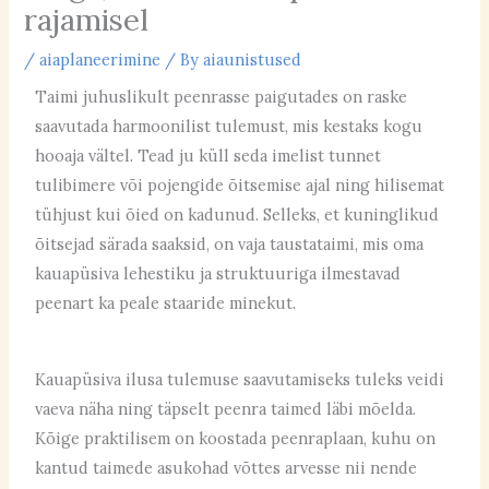
rajamisel
/
aiaplaneerimine
/ By
aiaunistused
Taimi juhuslikult peenrasse paigutades on raske
saavutada harmoonilist tulemust, mis kestaks kogu
hooaja vältel. Tead ju küll seda imelist tunnet
tulibimere või pojengide õitsemise ajal ning hilisemat
tühjust kui õied on kadunud. Selleks, et kuninglikud
õitsejad särada saaksid, on vaja taustataimi, mis oma
kauapüsiva lehestiku ja struktuuriga ilmestavad
peenart ka peale staaride minekut.
Kauapüsiva ilusa tulemuse saavutamiseks tuleks veidi
vaeva näha ning täpselt peenra taimed läbi mõelda.
Kõige praktilisem on koostada peenraplaan, kuhu on
kantud taimede asukohad võttes arvesse nii nende