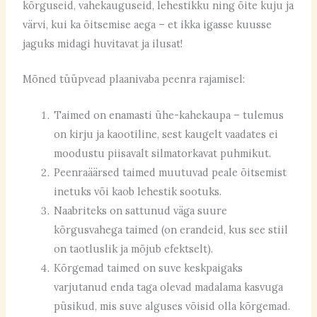
kõrguseid, vahekauguseid, lehestikku ning õite kuju ja
värvi, kui ka õitsemise aega – et ikka igasse kuusse
jaguks midagi huvitavat ja ilusat!
Mõned tüüpvead plaanivaba peenra rajamisel:
Taimed on enamasti ühe-kahekaupa – tulemus
on kirju ja kaootiline, sest kaugelt vaadates ei
moodustu piisavalt silmatorkavat puhmikut.
Peenraäärsed taimed muutuvad peale õitsemist
inetuks või kaob lehestik sootuks.
Naabriteks on sattunud väga suure
kõrgusvahega taimed (on erandeid, kus see stiil
on taotluslik ja mõjub efektselt).
Kõrgemad taimed on suve keskpaigaks
varjutanud enda taga olevad madalama kasvuga
püsikud, mis suve alguses võisid olla kõrgemad.