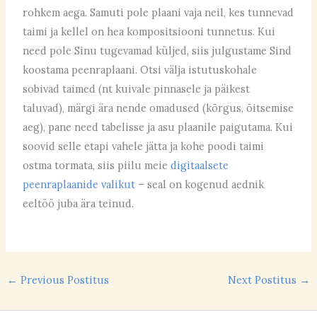
rohkem aega. Samuti pole plaani vaja neil, kes tunnevad
taimi ja kellel on hea kompositsiooni tunnetus. Kui
need pole Sinu tugevamad küljed, siis julgustame Sind
koostama peenraplaani. Otsi välja istutuskohale
sobivad taimed (nt kuivale pinnasele ja päikest
taluvad), märgi ära nende omadused (kõrgus, õitsemise
aeg), pane need tabelisse ja asu plaanile paigutama. Kui
soovid selle etapi vahele jätta ja kohe poodi taimi
ostma tormata, siis piilu meie
digitaalsete
peenraplaanide valikut
– seal on kogenud aednik
eeltöö juba ära teinud.
←
Previous Postitus
Next Postitus
→